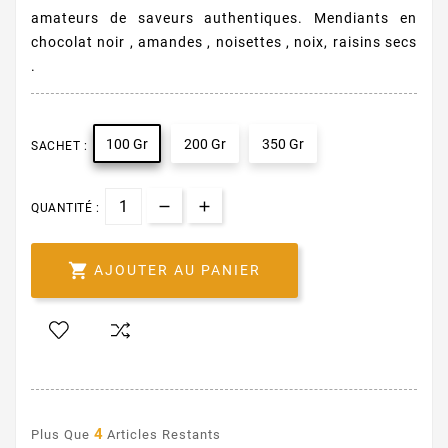
amateurs de saveurs authentiques. Mendiants en
chocolat noir , amandes , noisettes , noix, raisins secs
.
100 Gr
200 Gr
350 Gr
SACHET :
QUANTITÉ :

AJOUTER AU PANIER
4
Plus Que
Articles Restants